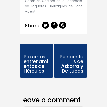
Comisión Gestora de la Federació
de Fogueres i Barraques de Sant
Vicent.
Share:
Previous Post
Next Post
Próximos
Pendiente
entrenami
s de
entos del
Azkorra y
Hércules
De Lucas
Leave a comment