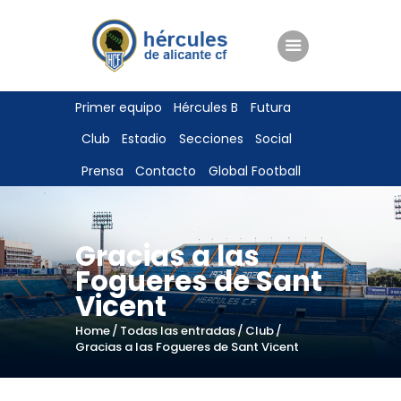
ENTRADAS
Primer equipo
Hércules B
Futura
TIENDA
Club
Estadio
Secciones
Social
HÉRCULESCF100
Prensa
Contacto
Global Football
Gracias a las
Fogueres de Sant
Vicent
Home
Todas las entradas
Club
Gracias a las Fogueres de Sant Vicent