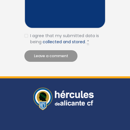
I agree that my submitted data is
being
collected and stored
.
*