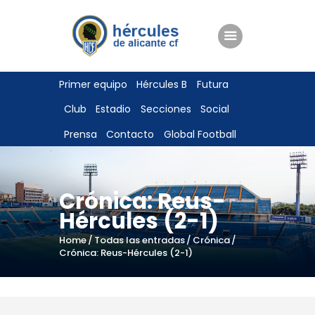
ENTRADAS
Primer equipo
Hércules B
Futura
TIENDA
Club
Estadio
Secciones
Social
HÉRCULESCF100
Prensa
Contacto
Global Football
Crónica: Reus-
Hércules (2-1)
Home
Todas las entradas
Crónica
Crónica: Reus-Hércules (2-1)