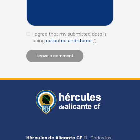
I agree that my submitted data is
being
collected and stored
.
*
Hércules de Alicante CF
© . Todos los