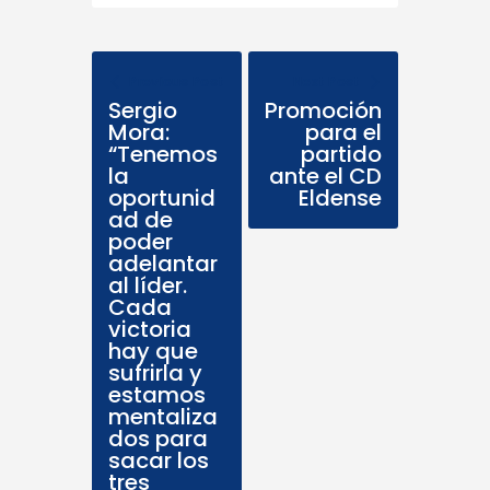
Previous Post
Next Post
Sergio
Promoción
Mora:
para el
“Tenemos
partido
la
ante el CD
oportunid
Eldense
ad de
poder
adelantar
al líder.
Cada
victoria
hay que
sufrirla y
estamos
mentaliza
dos para
sacar los
tres