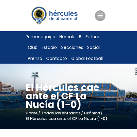
ENTRADAS
Primer equipo
Hércules B
Futura
TIENDA
Club
Estadio
Secciones
Social
HÉRCULESCF100
Prensa
Contacto
Global Football
El Hércules cae
ante el CF La
Nucía (1-0)
Home
Todas las entradas
Crónica
El Hércules cae ante el CF La Nucía (1-0)