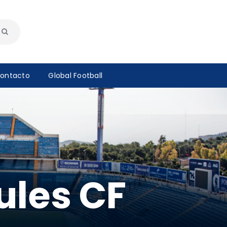
ontacto
Global Football
ules CF