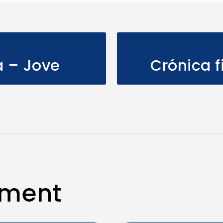
da – Jove
Crónica f
mment