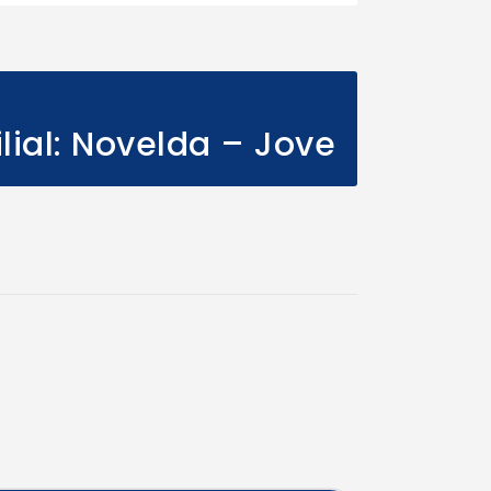
Next Post
ilial: Novelda – Jove