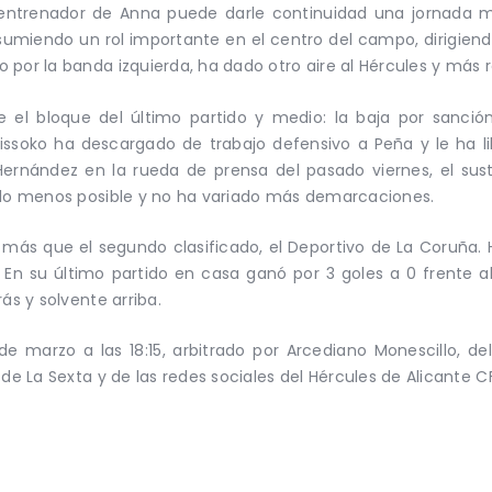
ntrenador de Anna puede darle continuidad una jornada 
umiendo un rol importante en el centro del campo, dirigiend
 por la banda izquierda, ha dado otro aire al Hércules y más 
el bloque del último partido y medio: la baja por sanció
Sissoko ha descargado de trabajo defensivo a Peña y le ha 
rnández en la rueda de prensa del pasado viernes, el sustit
e lo menos posible y no ha variado más demarcaciones.
o más que el segundo clasificado, el Deportivo de La Coruña. 
En su último partido en casa ganó por 3 goles a 0 frente al 
ás y solvente arriba.
de marzo a las 18:15, arbitrado por Arcediano Monescillo, 
de La Sexta y de las redes sociales del Hércules de Alicante CF