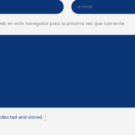
web en este navegador para la próxima vez que comente.
ollected and stored
.
*