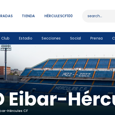
ENTRADAS
TIENDA
TRADAS
TIENDA
HÉRCULESCF100
HÉRCULESCF100
Club
Estadio
Secciones
Social
Prensa
C
D Eibar-Hérc
ibar-Hércules CF