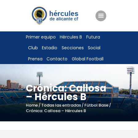
ENTRADAS
Primer equipo
Hércules B
Futura
TIENDA
Club
Estadio
Secciones
Social
HÉRCULESCF100
Prensa
Contacto
Global Football
Crónica: Callosa
– Hércules B
Home
Todas las entradas
Fútbol Base
Crónica: Callosa – Hércules B