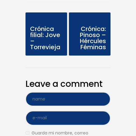
Previous Post
Next Post
Crónica
Crónica:
filial: Jove
Pinoso –
–
Hércules
Torrevieja
Féminas
Leave a comment
Guarda mi nombre, correo