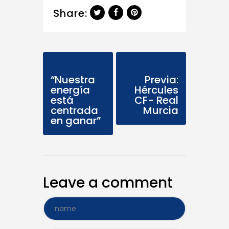
Share:
Previous Post
Next Post
“Nuestra
Previa:
energía
Hércules
está
CF- Real
centrada
Murcia
en ganar”
Leave a comment