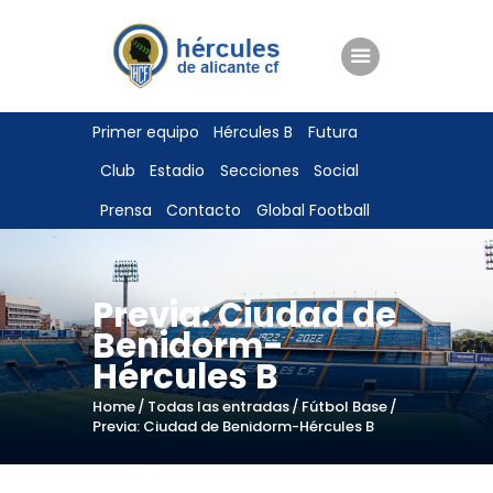
ENTRADAS
Primer equipo
Hércules B
Futura
TIENDA
Club
Estadio
Secciones
Social
HÉRCULESCF100
Prensa
Contacto
Global Football
Previa: Ciudad de
Benidorm-
Hércules B
Home
Todas las entradas
Fútbol Base
Previa: Ciudad de Benidorm-Hércules B