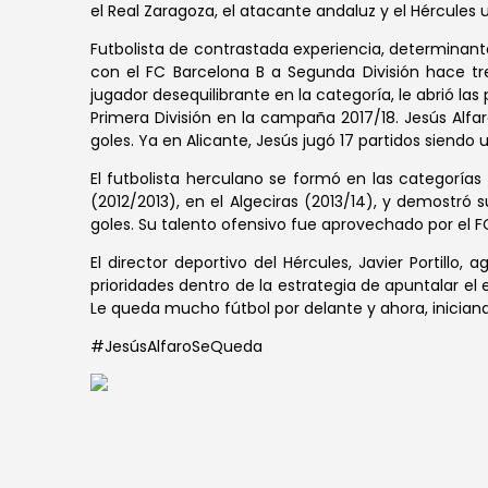
el Real Zaragoza, el atacante andaluz y el Hércules
Futbolista de contrastada experiencia, determinant
con el FC Barcelona B a Segunda División hace tr
jugador desequilibrante en la categoría, le abrió la
Primera División en la campaña 2017/18. Jesús Alfa
goles. Ya en Alicante, Jesús jugó 17 partidos siend
El futbolista herculano se formó en las categorías i
(2012/2013), en el Algeciras (2013/14), y demostr
goles. Su talento ofensivo fue aprovechado por el FC 
El director deportivo del Hércules, Javier Portillo,
prioridades dentro de la estrategia de apuntalar e
Le queda mucho fútbol por delante y ahora, inician
#JesúsAlfaroSeQueda