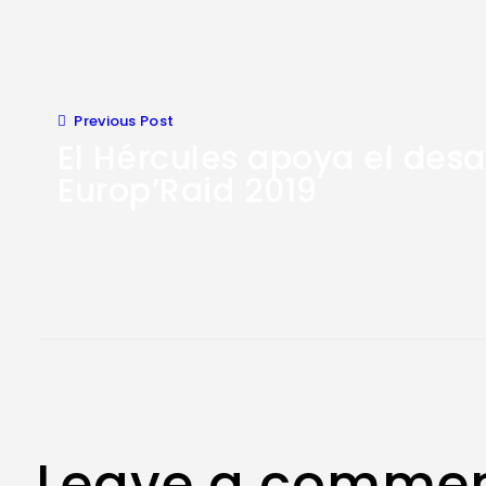
Navegación
de
Previous Post
entradas
El Hércules apoya el desaf
Europ’Raid 2019
Leave a comme