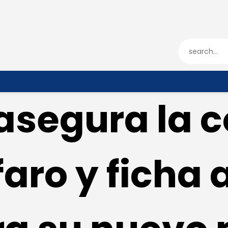
ENTRADAS
TIENDA
HÉRCULESCF100
 asegura la 
faro y ficha 