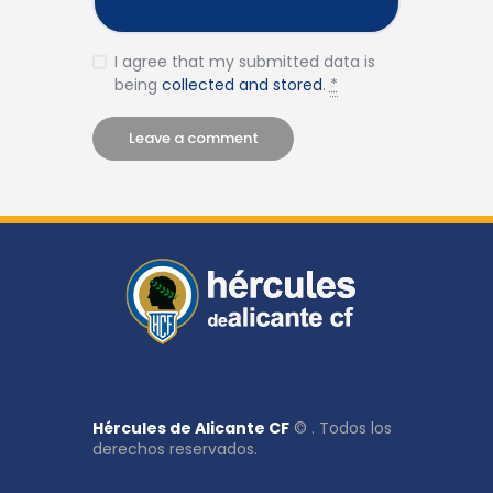
I agree that my submitted data is
being
collected and stored
.
*
Hércules de Alicante CF
© . Todos los
derechos reservados.