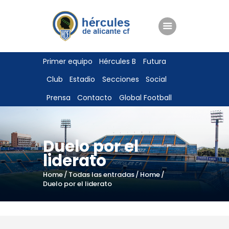
ENTRADAS
Primer equipo
Hércules B
Futura
TIENDA
Club
Estadio
Secciones
Social
HÉRCULESCF100
Prensa
Contacto
Global Football
Duelo por el
liderato
Home
Todas las entradas
Home
Duelo por el liderato