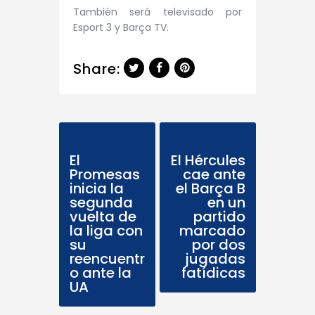
También será televisado por
Esport 3 y Barça TV.
Share:
Previous Post
Next Post
El
El Hércules
Promesas
cae ante
inicia la
el Barça B
segunda
en un
vuelta de
partido
la liga con
marcado
su
por dos
reencuentr
jugadas
o ante la
fatídicas
UA