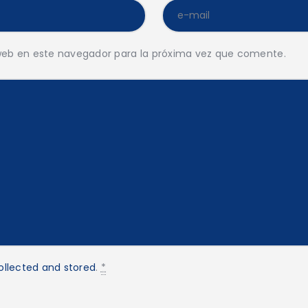
web en este navegador para la próxima vez que comente.
ollected and stored
.
*