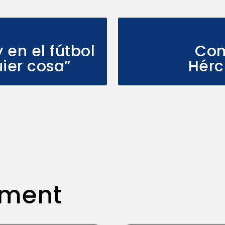
 en el fútbol
Com
ier cosa”
Hérc
mment