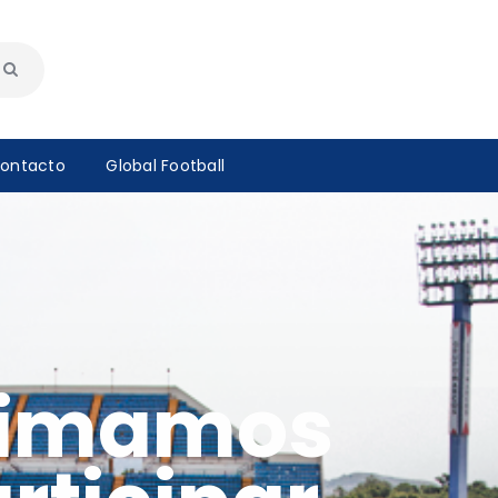
ontacto
Global Football
animamos