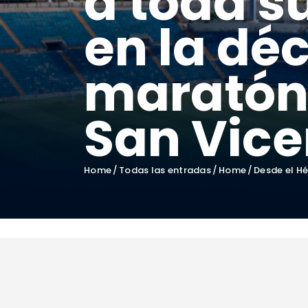
a toda su
en la dé
maratón
San Vice
Home
Todas las entradas
Home
Desde el Hé