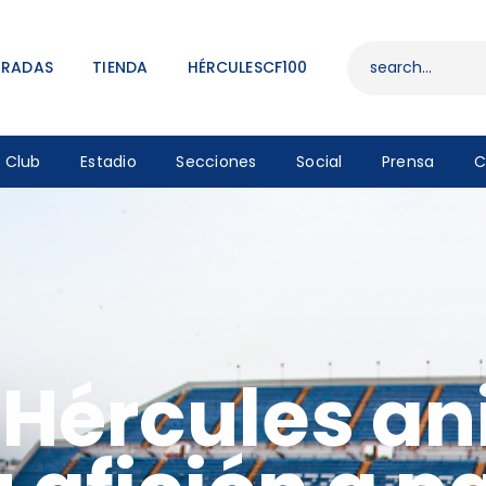
ENTRADAS
TIENDA
TRADAS
TIENDA
HÉRCULESCF100
HÉRCULESCF100
Club
Estadio
Secciones
Social
Prensa
C
l Hércules 