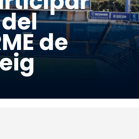
articipar
 del
RME de
eig