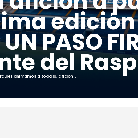
 afición a p
cima edición
 UN PASO FI
nte del Rasp
rcules animamos a toda su afición...