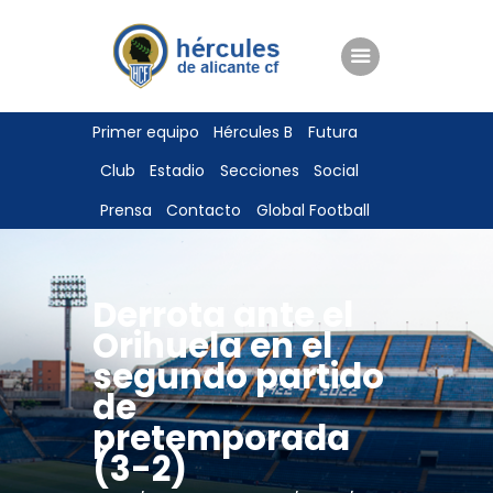
ENTRADAS
Primer equipo
Hércules B
Futura
TIENDA
Club
Estadio
Secciones
Social
HÉRCULESCF100
Prensa
Contacto
Global Football
Derrota ante el
Orihuela en el
segundo partido
de
pretemporada
(3-2)