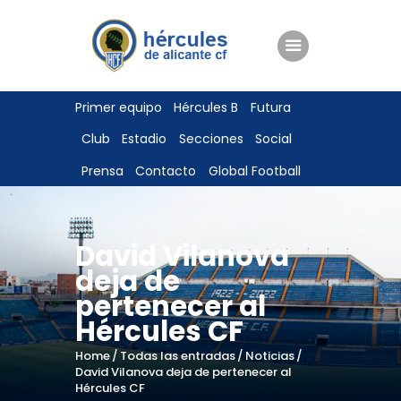
ENTRADAS
Primer equipo
Hércules B
Futura
TIENDA
Club
Estadio
Secciones
Social
HÉRCULESCF100
Prensa
Contacto
Global Football
David Vilanova
deja de
pertenecer al
Hércules CF
Home
Todas las entradas
Noticias
David Vilanova deja de pertenecer al
Hércules CF