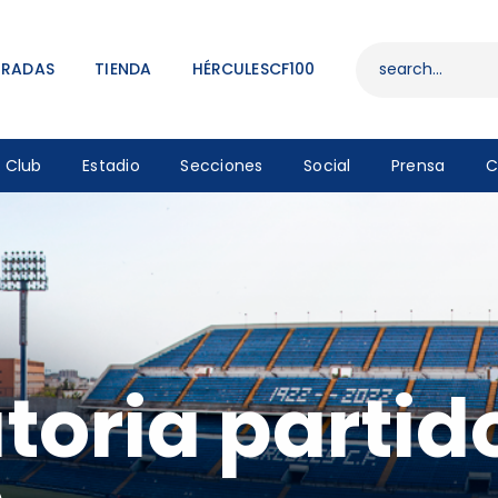
ENTRADAS
TIENDA
TRADAS
TIENDA
HÉRCULESCF100
HÉRCULESCF100
Club
Estadio
Secciones
Social
Prensa
C
oria partid