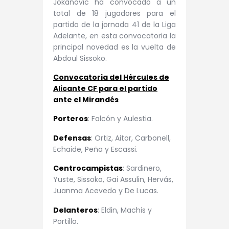
Jokanovic ha convocado a un
total de 18 jugadores para el
partido de la jornada 41 de la Liga
Adelante, en esta convocatoria la
principal novedad es la vuelta de
Abdoul Sissoko.
Convocatoria del Hércules de
Alicante CF para el partido
ante el Mirandés
Porteros
: Falcón y Aulestia.
Defensas
: Ortiz, Aitor, Carbonell,
Echaide, Peña y Escassi.
Centrocampistas
: Sardinero,
Yuste, Sissoko, Gai Assulin, Hervás,
Juanma Acevedo y De Lucas.
Delanteros
: Eldin, Machis y
Portillo.