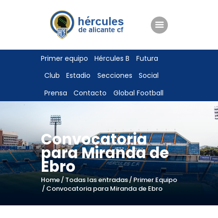
ENTRADAS
Primer equipo
Hércules B
Futura
TIENDA
Club
Estadio
Secciones
Social
HÉRCULESCF100
Prensa
Contacto
Global Football
Convocatoria
para Miranda de
Ebro
Home
Todas las entradas
Primer Equipo
Convocatoria para Miranda de Ebro