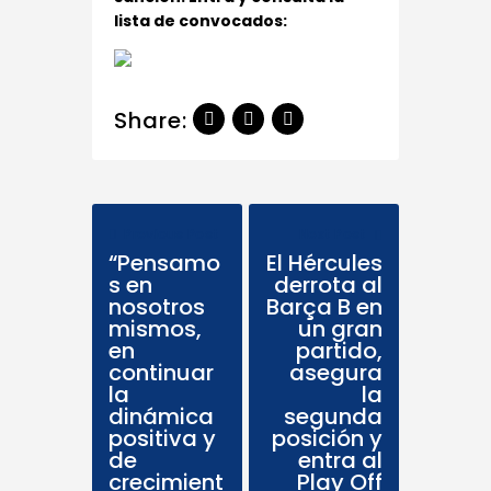
lista de convocados:
Share:
Previous Post
Next Post
“Pensamo
El Hércules
s en
derrota al
nosotros
Barça B en
mismos,
un gran
en
partido,
continuar
asegura
la
la
dinámica
segunda
positiva y
posición y
de
entra al
crecimient
Play Off