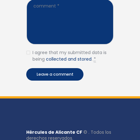
I agree that my submitted data is
being
collected and stored
.
*
Hércules de Alicante CF
© . Todos los
derechos reservados.