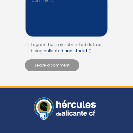
I agree that my submitted data is
being
collected and stored
.
*