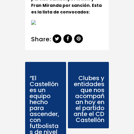
Fran Miranda por sanción. Esta
es la lista de convocados:
Share:
Previous Post
Next Post
“El
Clubes y
Castellón
entidades
es un
que nos
equipo
acompañ
hecho
an hoy en
para
el partido
ascender,
ante el CD
con
Castellón
futbolista
s de nivel