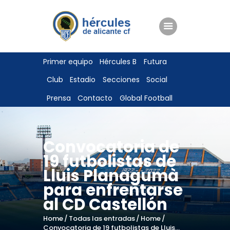
ENTRADAS
Primer equipo
Hércules B
Futura
TIENDA
Club
Estadio
Secciones
Social
HÉRCULESCF100
Prensa
Contacto
Global Football
Convocatoria de
19 futbolistas de
Lluis Planagumà
para enfrentarse
al CD Castellón
Home
Todas las entradas
Home
Convocatoria de 19 futbolistas de Lluis...