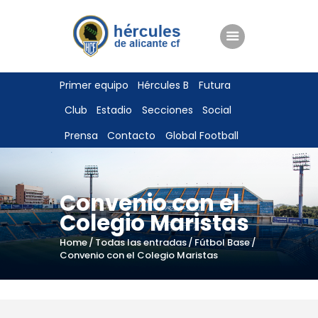
ENTRADAS
Primer equipo
Hércules B
Futura
TIENDA
Club
Estadio
Secciones
Social
HÉRCULESCF100
Prensa
Contacto
Global Football
Convenio con el
Colegio Maristas
Home
Todas las entradas
Fútbol Base
Convenio con el Colegio Maristas