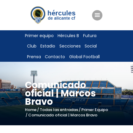
ENTRADAS
Primer equipo
Hércules B
Futura
TIENDA
Club
Estadio
Secciones
Social
HÉRCULESCF100
Prensa
Contacto
Global Football
Comunicado
oficial | Marcos
Bravo
Home
Todas las entradas
Primer Equipo
Comunicado oficial | Marcos Bravo