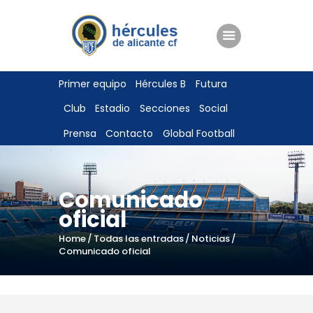
ENTRADAS
Primer equipo
Hércules B
Futura
TIENDA
Club
Estadio
Secciones
Social
HÉRCULESCF100
Prensa
Contacto
Global Football
Comunicado
oficial
Home
Todas las entradas
Noticias
Comunicado oficial