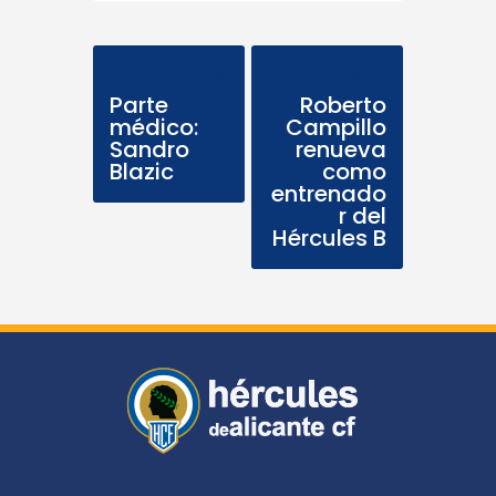
Previous Post
Next Post
Parte
Roberto
médico:
Campillo
Sandro
renueva
Blazic
como
entrenado
r del
Hércules B