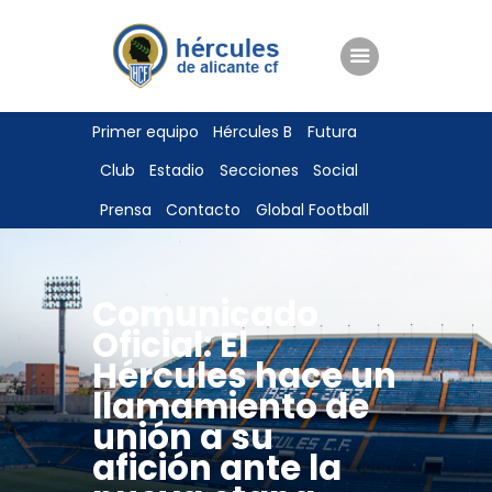
ENTRADAS
Primer equipo
Hércules B
Futura
TIENDA
Club
Estadio
Secciones
Social
HÉRCULESCF100
Prensa
Contacto
Global Football
Comunicado
Oficial: El
Hércules hace un
llamamiento de
unión a su
afición ante la