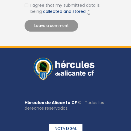
I agree that my submitted data is
being
collected and stored
.
*
Hércules de Alicante CF
© . Todos los
derechos reservados.
NOTA LEGAL