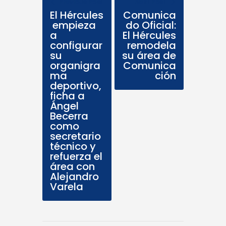
Previous Post
Next Post
El Hércules
Comunica
empieza
do Oficial:
a
El Hércules
configurar
remodela
su
su área de
organigra
Comunica
ma
ción
deportivo,
ficha a
Ángel
Becerra
como
secretario
técnico y
refuerza el
área con
Alejandro
Varela