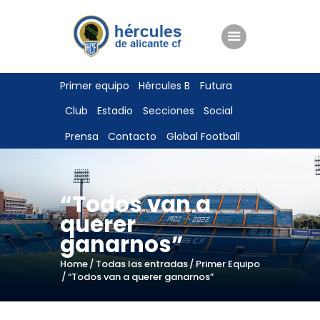
ENTRADAS
Primer equipo
Hércules B
Futura
TIENDA
Club
Estadio
Secciones
Social
HÉRCULESCF100
Prensa
Contacto
Global Football
“Todos van a
querer
ganarnos”
Home
Todas las entradas
Primer Equipo
“Todos van a querer ganarnos”