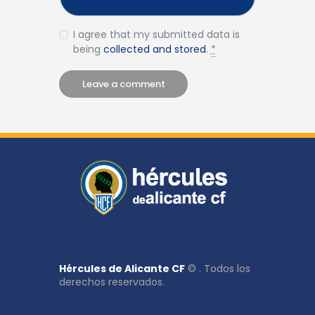
I agree that my submitted data is
being
collected and stored
.
*
Hércules de Alicante CF
© . Todos los
derechos reservados.