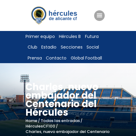
ENTRADAS
Primer equipo
Hércules B
Futura
TIENDA
Club
Estadio
Secciones
Social
HÉRCULESCF100
Prensa
Contacto
Global Football
Charles, nuevo
embajador del
Centenario del
Hércules
Home
Todas las entradas
HérculesCF100
Charles, nuevo embajador del Centenario