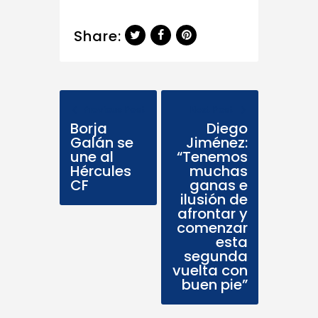
Share:
Previous Post
Next Post
Borja
Diego
Galán se
Jiménez:
une al
“Tenemos
Hércules
muchas
CF
ganas e
ilusión de
afrontar y
comenzar
esta
segunda
vuelta con
buen pie”