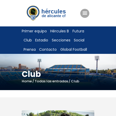
ENTRADAS
Primer equipo
Hércules B
Futura
TIENDA
Club
Estadio
Secciones
Social
HÉRCULESCF100
Prensa
Contacto
Global Football
Club
Home
Todas las entradas
Club