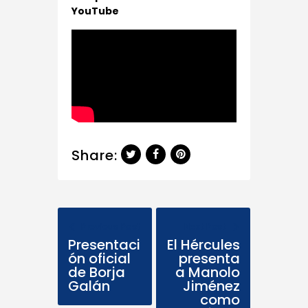
YouTube
Share:
Previous Post
Next Post
Presentaci
El Hércules
ón oficial
presenta
de Borja
a Manolo
Galán
Jiménez
como