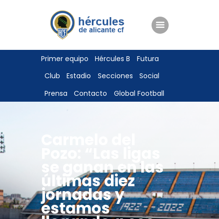
ENTRADAS
Primer equipo
Hércules B
Futura
TIENDA
Club
Estadio
Secciones
Social
HÉRCULESCF100
Prensa
Contacto
Global Football
Carmelo del
Pozo: “Las ligas
se ganan en las
últimas diez
jornadas y
estamos