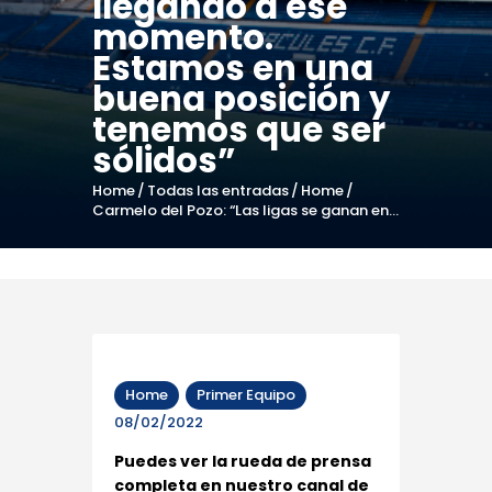
llegando a ese
momento.
Estamos en una
buena posición y
tenemos que ser
sólidos”
Home
Todas las entradas
Home
Carmelo del Pozo: “Las ligas se ganan en...
Home
Primer Equipo
08/02/2022
Puedes ver la rueda de prensa
completa en nuestro canal de