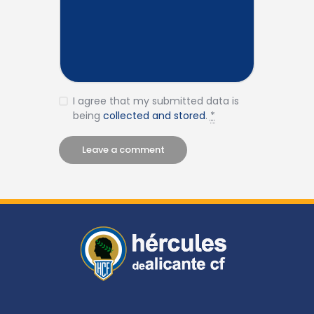
I agree that my submitted data is
being
collected and stored
.
*