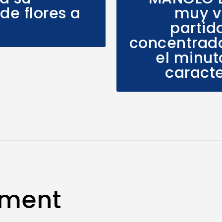
de flores a
muy v
partid
concentrado
el minuto
caracte
mment