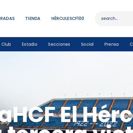
ENTRADAS
TIENDA
TRADAS
TIENDA
HÉRCULESCF100
HÉRCULESCF100
Club
Estadio
Secciones
Social
Prensa
C
HCF El Hérc