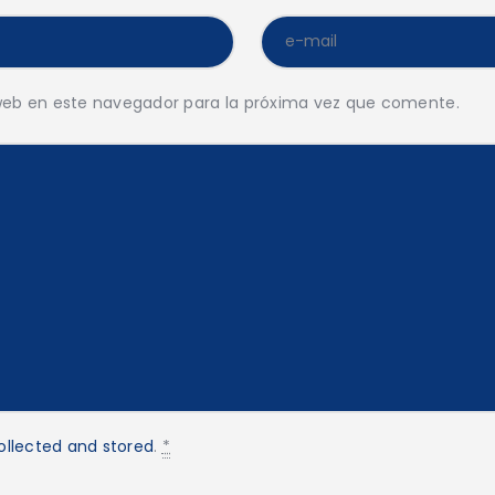
web en este navegador para la próxima vez que comente.
ollected and stored
.
*