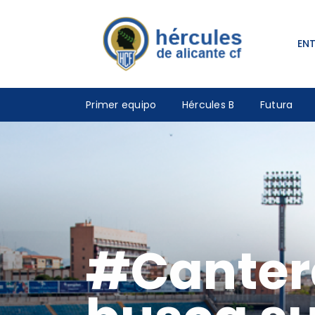
EN
Primer equipo
Hércules B
Futura
#Cantera