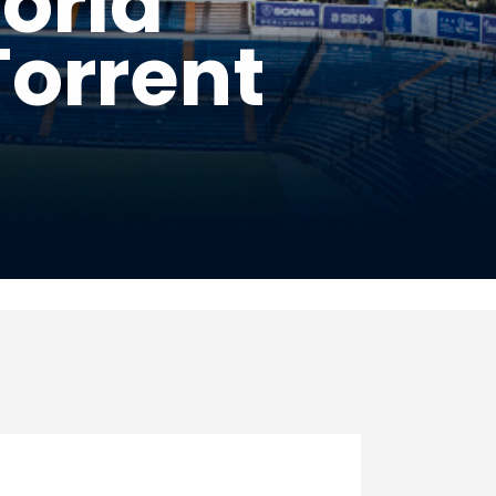
toria
Torrent