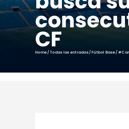
busca su
consecut
CF
Home
Todas las entradas
Fútbol Base
#Cant