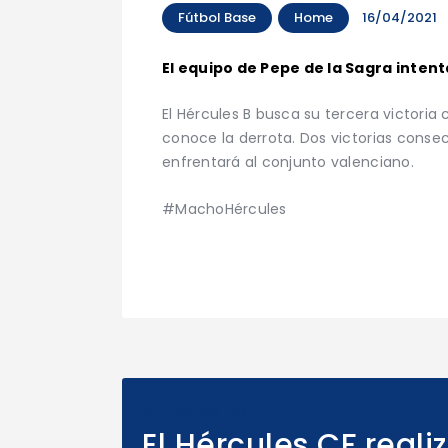
Fútbol Base
Home
16/04/2021
El equipo de Pepe de la Sagra inten
El Hércules B busca su tercera victori
conoce la derrota. Dos victorias consecu
enfrentará al conjunto valenciano.
#MachoHércules
Previous Post
El Hércules CF reali