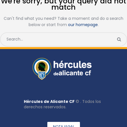
We're sorry, but your query did not
match
Can't find what you need? Take a moment and do a search
below or start from
our homepage
.
Hércules de Alicante CF
© . Todos los
derechos reservados.
NOTA LEGAL