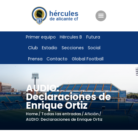
ENTRADAS
Primer equipo
Hércules B
Futura
TIENDA
Club
Estadio
Secciones
Social
HÉRCULESCF100
Prensa
Contacto
Global Football
AUDIO:
Declaraciones de
Enrique Ortiz
Home
Todas las entradas
Afición
AUDIO: Declaraciones de Enrique Ortiz