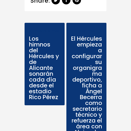
Share:
Previous Post
Next Post
Los
El Hércules
himnos
empieza
del
a
Hércules y
configurar
de
su
Alicante
organigra
sonarán
ma
cada día
deportivo,
desde el
ficha a
estadio
Ángel
Rico Pérez
Becerra
como
secretario
técnico y
refuerza el
área con