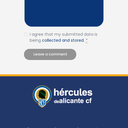
I agree that my submitted data is
being
collected and stored
.
*