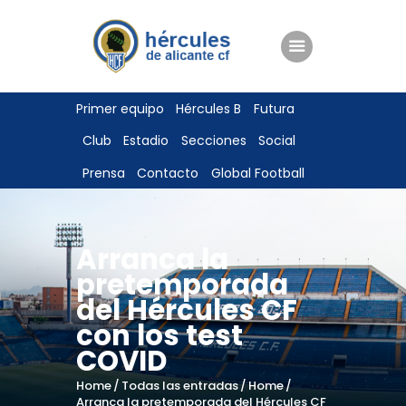
ENTRADAS
Primer equipo
Hércules B
Futura
TIENDA
Club
Estadio
Secciones
Social
HÉRCULESCF100
Prensa
Contacto
Global Football
Arranca la
pretemporada
del Hércules CF
con los test
COVID
Home
Todas las entradas
Home
Arranca la pretemporada del Hércules CF