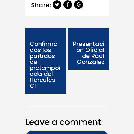
Share:
Previous Post
Next Post
Confirma
Presentaci
dos los
ón Oficial
partidos
de Raúl
de
González
pretempor
ada del
Hércules
CF
Leave a comment