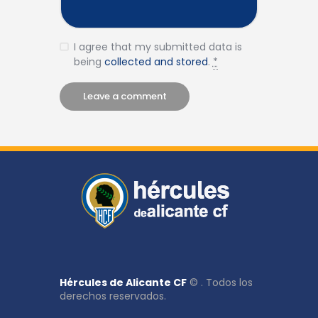
I agree that my submitted data is
being
collected and stored
.
*
Hércules de Alicante CF
© . Todos los
derechos reservados.