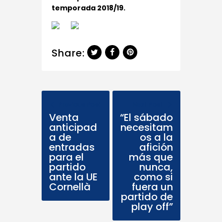
temporada 2018/19.
Share:
Previous Post
Next Post
Venta
“El sábado
anticipad
necesitam
a de
os a la
entradas
afición
para el
más que
partido
nunca,
ante la UE
como si
Cornellà
fuera un
partido de
play off”