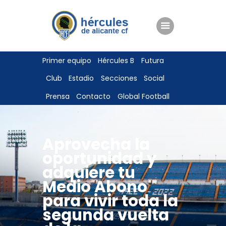
ENTRADAS
Primer equipo
Hércules B
Futura
TIENDA
Club
Estadio
Secciones
Social
HÉRCULESCF100
Prensa
Contacto
Global Football
Aprovecha la
oportunidad y
adquiere tu
Medio Abono
para vivir toda la
segunda vuelta