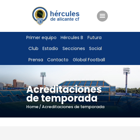
ENTRADAS
Primer equipo
Hércules B
Futura
TIENDA
Club
Estadio
Secciones
Social
HÉRCULESCF100
Prensa
Contacto
Global Football
Acreditaciones
de temporada
Home
Acreditaciones de temporada